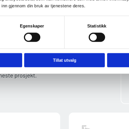
 inn gjennom din bruk av tjenestene deres.
pe deg med?
Egenskaper
Statistikk
disjonelle anleggstjenester.
t arbeid, slik at du blir
Tillat utvalg
 våre tjenester nedenfor, og
 neste prosjekt.