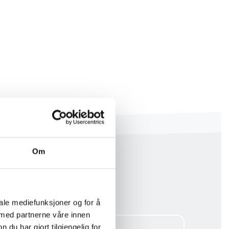
Om
iale mediefunksjoner og for å
 med partnerne våre innen
u har gjort tilgjengelig for