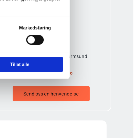
Markedsføring
Stian Bunes AS
Eidsvollvegen 42, 2160 Vormsund
906 01 407
Tillat alle
stibunes@online.no
Send oss en henvendelse