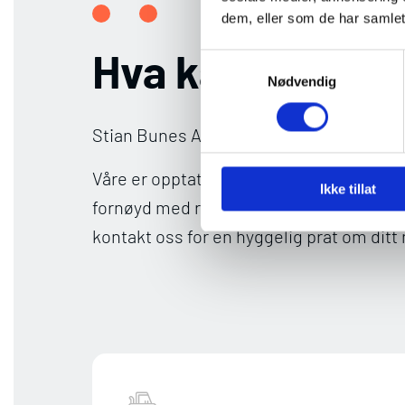
dem, eller som de har samlet
Hva kan vi hjel
Samtykkevalg
Nødvendig
Stian Bunes AS utfører det meste av tra
Våre er opptatt av å levere kvalitetssikker
Ikke tillat
fornøyd med resultatet. Utforsk noen av
kontakt oss for en hyggelig prat om ditt