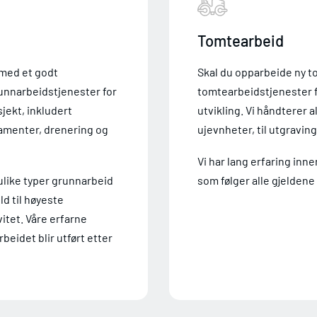
Tomtearbeid
 med et godt
Skal du opparbeide ny t
runnarbeidstjenester for
tomtearbeidstjenester f
jekt, inkludert
utvikling. Vi håndterer a
damenter, drenering og
ujevnheter, til utgravin
Vi har lang erfaring inne
ulike typer grunnarbeid
som følger alle gjeldene 
old til høyeste
vitet. Våre erfarne
rbeidet blir utført etter